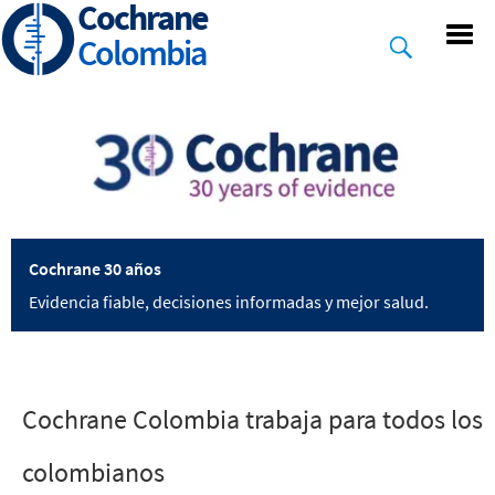
Cochrane
Skip
to
Colombia
main
content
Cochrane 30 años
Evidencia fiable, decisiones informadas y mejor salud.
Cochrane Colombia trabaja para todos los
colombianos