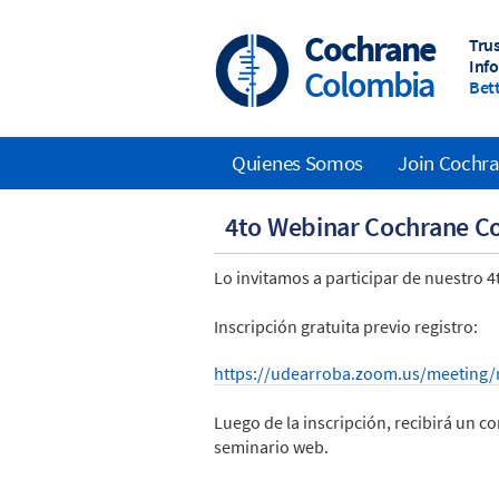
Skip
to
Cochrane
Tru
main
Inf
Colombia
content
Bett
Quienes Somos
Join Cochr
Main
4to Webinar Cochrane C
navigation
Lo invitamos a participar de nuestro 
Inscripción gratuita previo registro:
https://udearroba.zoom.us/meeting
Luego de la inscripción, recibirá un c
seminario web.