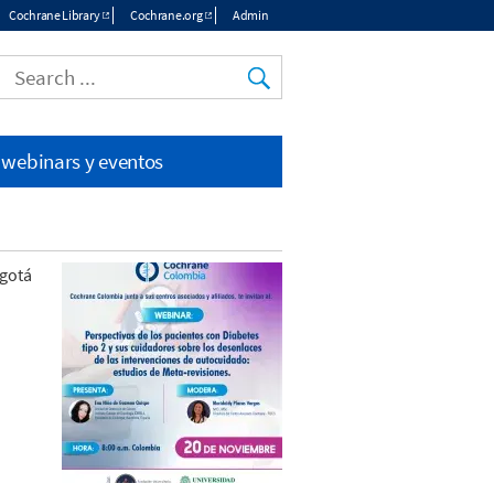
Cochrane Library
Cochrane.org
Admin
Top
menu
 webinars y eventos
ogotá