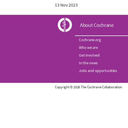
13 Nov 2023
C
About Cochrane
o
Cochrane.org
Who we are
c
Get involved
h
In the news
Jobs and opportunities
r
Copyright © 2026 The Cochrane Collaboration
a
n
e