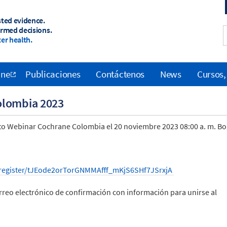
sted evidence.
ormed decisions.
er health.
ane
Publicaciones
Contáctenos
News
Cursos,
olombia 2023
4to Webinar Cochrane Colombia el 20 noviembre 2023 08:00 a. m. B
/register/tJEode2orTorGNMMAfff_mKjS6SHf7JSrxjA
orreo electrónico de confirmación con información para unirse al